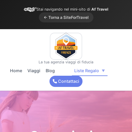
Stai navigando nel mini-sito di
Af Travel
← Torna a SiteForTravel
La tua agenzia viaggi di fiducia
Liste Regalo
Home
Viaggi
Blog
▼
Contattaci